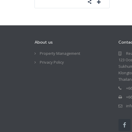
About us
Conta
Property Management
Rea
123 Oce
Privacy Policy
Sukhumv
Klongt
Thaila
+66
+66
in