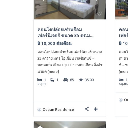
คอนโดปล่อยเช่าพร้อม
คอน
เฟอร์นิเจอร์ ขนาด 35 ตร.ม...
เฟอร
฿ 10,000
ต่อเดือน
฿ 1
คอนโดปล่อยเช่าพร้อมเฟอร์นิเจอร์ ขนาด
คอนโด
35 ตารางเมตร โอเชี่ยน เรสซิเดนซ์ –
31 ตา
ขอนแก่น เพียง 10,000 บาทต่อเดือน สิ่งอำ
ซ์ – 
นวยค
[more]
[mor
1
1
65
35.00
1
sq.m.
sq.m.
O
Ocean Residence