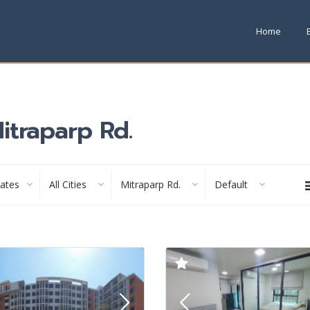
Home
Mitraparp Rd.
tates
All Cities
Mitraparp Rd.
Default